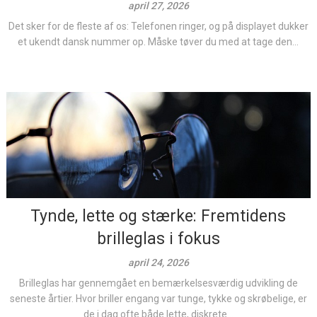
april 27, 2026
Det sker for de fleste af os: Telefonen ringer, og på displayet dukker
et ukendt dansk nummer op. Måske tøver du med at tage den...
Tynde, lette og stærke: Fremtidens
brilleglas i fokus
april 24, 2026
Brilleglas har gennemgået en bemærkelsesværdig udvikling de
seneste årtier. Hvor briller engang var tunge, tykke og skrøbelige, er
de i dag ofte både lette, diskrete...