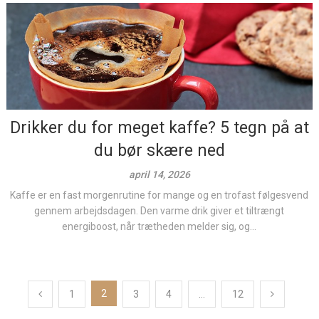
Drikker du for meget kaffe? 5 tegn på at
du bør skære ned
april 14, 2026
Kaffe er en fast morgenrutine for mange og en trofast følgesvend
gennem arbejdsdagen. Den varme drik giver et tiltrængt
energiboost, når trætheden melder sig, og...
Indlægsinddeling
2
1
3
4
…
12