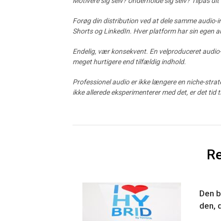
Motivere sig selv? Underholde sig selv? Tilpas dit 
Forøg din distribution ved at dele samme audio-i
Shorts og LinkedIn. Hver platform har sin egen 
Endelig, vær konsekvent. En velproduceret audio-
meget hurtigere end tilfældig indhold.
Professionel audio er ikke længere en niche-strat
ikke allerede eksperimenterer med det, er det tid ti
Re
Den b
den, d