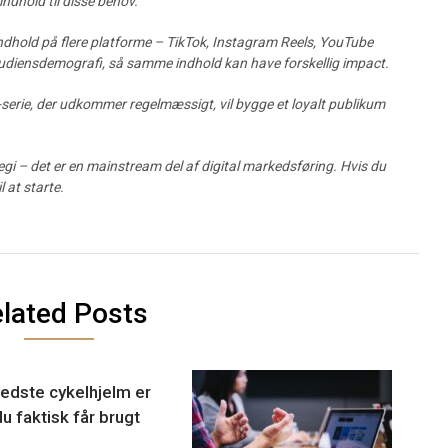
indhold til disse behov.
ndhold på flere platforme – TikTok, Instagram Reels, YouTube
audiensdemografi, så samme indhold kan have forskellig impact.
serie, der udkommer regelmæssigt, vil bygge et loyalt publikum
egi – det er en mainstream del af digital markedsføring. Hvis du
l at starte.
lated Posts
edste cykelhjelm er
u faktisk får brugt