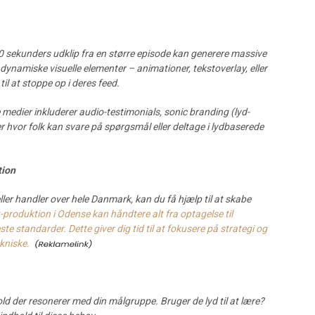
70 sekunders udklip fra en større episode kan generere massive
ynamiske visuelle elementer – animationer, tekstoverlay, eller
til at stoppe op i deres feed.
medier inkluderer audio-testimonials, sonic branding (lyd-
ter hvor folk kan svare på spørgsmål eller deltage i lydbaserede
tion
ler handler over hele Danmark, kan du få hjælp til at skabe
produktion i Odense kan håndtere alt fra optagelse til
ste standarder. Dette giver dig tid til at fokusere på strategi og
kniske.
old der resonerer med din målgruppe. Bruger de lyd til at lære?