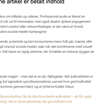
kun om billeder og videoer. Professionel audio er blevet en
blot når ud til mennesker, men også skaber dybere engagement
tent creator eller virksomhedsejer, er det værd at forstå,
e dine sociale medier-kampagner.
rende, autentisk og kan konsumeres mens folk går, træner, eller
 viral på sociale medier, især når den kombineres med visuelt
folk hører en rigtig stemme, der fortæller en historie, bygger de
betyder meget – men det er en dyr fejltagelse. Når lydkvaliteten er
ig lyd signalerer uprofessionalisme, uanset hvor god indholdet
ab kommer gennem klart, og at lytterne holder fokus.
o-produktion, får du ikke bare bedre lydkvalitet – du får også
ing. Det er disse elementer, der gør indhold viral.