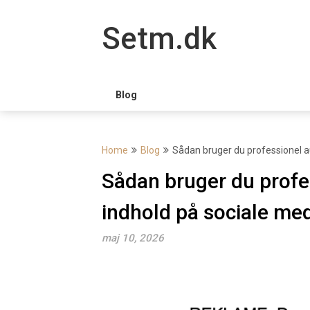
Skip
to
Setm.dk
content
Blog
Home
Blog
Sådan bruger du professionel aud
Sådan bruger du profess
indhold på sociale med
maj 10, 2026