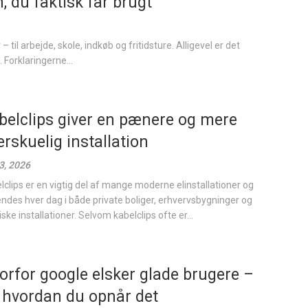
, du faktisk får brugt
 til arbejde, skole, indkøb og fritidsture. Alligevel er det
 Forklaringerne...
belclips giver en pænere og mere
erskuelig installation
 3, 2026
lclips er en vigtig del af mange moderne elinstallationer og
ndes hver dag i både private boliger, erhvervsbygninger og
ske installationer. Selvom kabelclips ofte er...
orfor google elsker glade brugere –
 hvordan du opnår det