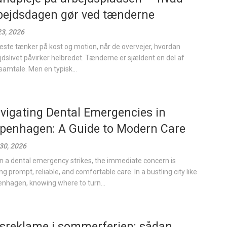
bejdsdagen gør ved tænderne
 23, 2026
leste tænker på kost og motion, når de overvejer, hvordan
jdslivet påvirker helbredet. Tænderne er sjældent en del af
samtale. Men en typisk...
vigating Dental Emergencies in
penhagen: A Guide to Modern Care
 30, 2026
 a dental emergency strikes, the immediate concern is
ng prompt, reliable, and comfortable care. In a bustling city like
nhagen, knowing where to turn...
sreklame i sommerferien: sådan