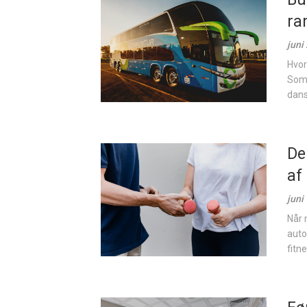
ra
juni
Hvor
Somm
dans
Der
af
juni
Når 
auto
fitn