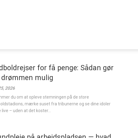
dboldrejser for få penge: Sådan gør
 drømmen mulig
 25, 2026
mer du om at opleve stemningen på de store
oldstadions, mærke suset fra tribunerne og se dine idoler
e live – uden at det koster...
ndpleje på arbejdspladsen — hvad