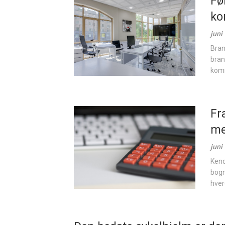
Fø
ko
juni
Bran
bran
komm
Fr
me
juni
Kend
bogm
hver