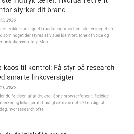
rste indtryk tæller: Hvordan et rent
ntor styrker dit brand
 13, 2026
det er ikke kun logoet I marketingbranchen taler vi meget om
d som noget der styres af visuel identitet, tone of voice og
unikationsstrategi. Men...
a kaos til kontrol: Få styr på research
d smarte linkoversigter
 11, 2026
er du følelsen af at drukne i åbne browserfaner, tilfældige
ærker og links gemt i hastigt skrevne noter? I en digital
dag, hvor research ofte...