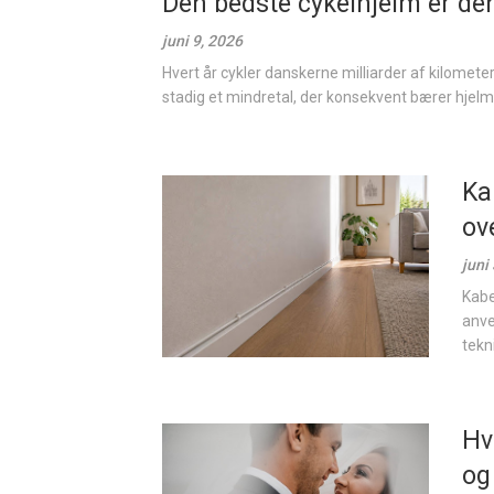
Den bedste cykelhjelm er den
juni 9, 2026
Hvert år cykler danskerne milliarder af kilometer –
stadig et mindretal, der konsekvent bærer hjelm.
Ka
ov
juni
Kabe
anve
tekni
Hv
og