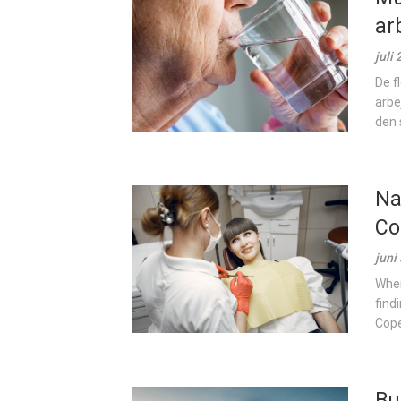
ar
juli
De f
arbe
den 
Na
Co
juni
When
findi
Cope
Bu