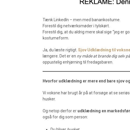
Tænk LinkedIn – men med banankostume.
Forestil dig netværksmøder i tylskørt.
Forestil dig, at du aldrig mere skal sige “jeg er 
kostumeform.
Ja, du læste rigtigt.
Sjov
Udklædning til voksn
længere. Det er en
ny måde at brande dig selv p
oppustelig enhjørning til fredagsbaren.
Hvorfor udklædning er mere end bare sjov og
Vi voksne har brugt år på at forsøge at se seriø
husker.
Og netop derfor er
udklædning en markedsfø
også for dig som person:
Du bliver
husket