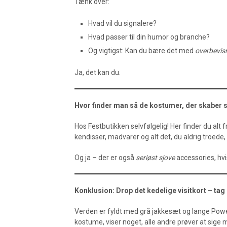
Tænk over:
Hvad vil du signalere?
Hvad passer til din humor og branche?
Og vigtigst: Kan du bære det med
overbevis
Ja, det kan du.
Hvor finder man så de kostumer, der skaber 
Hos Festbutikken selvfølgelig! Her finder du alt f
kendisser, madvarer og alt det, du aldrig troede,
Og ja – der er også
seriøst sjove
accessories, hvi
Konklusion: Drop det kedelige visitkort – tag 
Verden er fyldt med grå jakkesæt og lange Powe
kostume, viser noget, alle andre prøver at sig