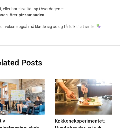
 eller bare live lidt op i hverdagen –
essen. Vær pizzamanden.
or voksne også må klæde sig ud og få folk til at smile.
lated Posts
tiv
Køkkeneksperimentet:
planlægning: skab
Hvad sker der, hvis du