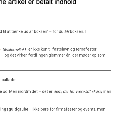
god til at tænke ud af boksen” – for du
ER
boksen. I
e
er ikke kun til fastelavn og temafester
å
– og det virker, fordi ingen glemmer én, der møder op som
 ballade
se ud. Men indrøm det – det er
dem, der tør være lidt skøre
, man
ringsguldgrube
– ikke bare for firmafester og events, men