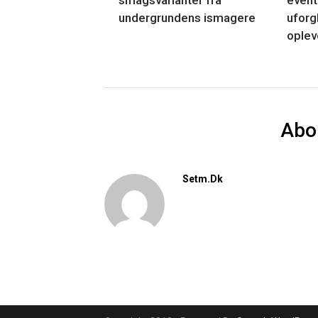
undergrundens ismagere
uforg
oplev
Abo
Setm.dk