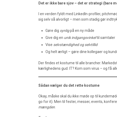
Det er ikke bare sjov – det er strategi (bare m
I en verden fyldt med LinkedIn-profiler, pitchm
sig selv så alvorligt – men som stadig gør indtry
Gøre dig
synlig
på en ny måde
Give dig en
unik indgangsvinkel
til samtaler
Vise
selvstændighed og selvtillid
Og helt ærligt – gøre dine kollegaer og kun
Der findes et kostume til alle brancher. Markeds
kærlighedens gud. IT? Kom som virus – og få alle ti
Sådan vælger du det rette kostume
Okay, måske skal du ikke møde op til kundemø
go for it). Men til fester, messer, events, kon
mængden
.