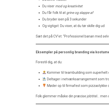
Du viser
mod og kreativitet
Du får folk til at
grine og slappe af
Du bryder isen på 3 sekunder
Og vigtigst: Du viser, at du tør skille dig ud
Sæt det på CV’et: “Professionel banan med selvir
Eksempler på personlig branding via kostum
Forestil dig, at du:
Kommer til teambuilding som superhelt o
Deltager i netværksarrangement som trold
Møder op til firmafest som pizzastykke og
Folk glemmer måske din præcise jobtitel… men