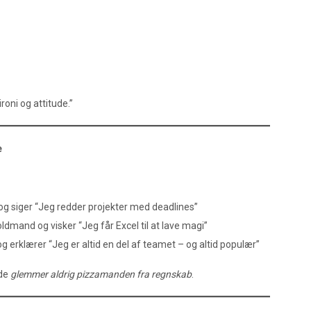
oni og attitude.”
e
g siger “Jeg redder projekter med deadlines”
mand og visker “Jeg får Excel til at lave magi”
 erklærer “Jeg er altid en del af teamet – og altid populær”
 de
glemmer aldrig pizzamanden fra regnskab
.