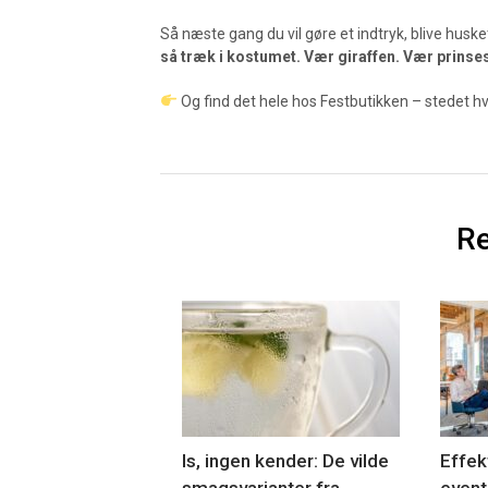
Så næste gang du vil gøre et indtryk, blive husket,
så træk i kostumet. Vær giraffen. Vær prins
Og find det hele hos Festbutikken – stedet hv
Re
Is, ingen kender: De vilde
Effek
smagsvarianter fra
event