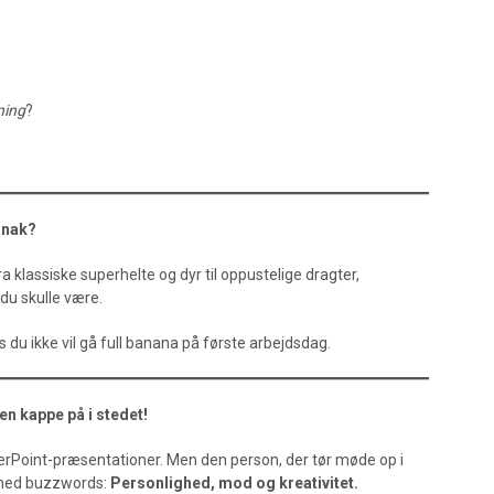
ning
?
snak?
ra klassiske superhelte og dyr til oppustelige dragter,
 du skulle være.
s du ikke vil gå full banana på første arbejdsdag.
en kappe på i stedet!
rPoint-præsentationer. Men den person, der tør møde op i
e med buzzwords:
Personlighed, mod og kreativitet.