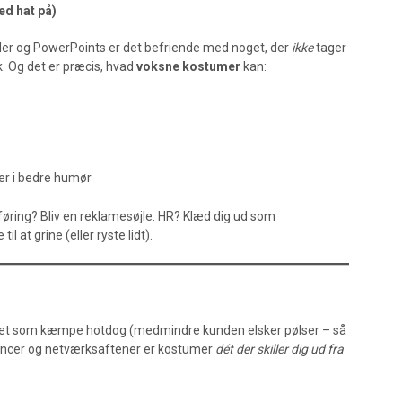
ed hat på)
øder og PowerPoints er det befriende med noget, der
ikke
tager
k. Og det er præcis, hvad
voksne kostumer
kan:
der i bedre humør
føring? Bliv en reklamesøjle. HR? Klæd dig ud som
l at grine (eller ryste lidt).
det som kæmpe hotdog (medmindre kunden elsker pølser – så
ferencer og netværksaftener er kostumer
dét der skiller dig ud fra