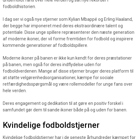
underholdt fans over hele verden og sat nye rekorder i
fodboldhistorien.
I dag ser vi også nye stjerner som Kylian Mbappé og Erling Haaland,
der begge har imponeret med deres ekstraordinære talent og
potentiale. Disse unge spillere repræsenterer den næste generation
af moderne ikoner, der vil forme fremtiden for fodbold og inspirere
kommende generationer af fodboldspillere.
Moderne ikoner på banen er ikke kun kendt for deres præstationer
på banen, men også for deres indflydelse uden for
fodboldverdenen. Mange af disse stjerner bruger deres platform til
at støtte velgørenhedsorganisationer, kæmpe for sociale
retfærdighedsspørgsmål og være rollemodeller for unge fans over
hele verden.
Deres engagement og dedikation til at gøre en positiv forskel i
samfundet gør dem til sande ikoner både på og uden for banen.
Kvindelige fodboldstjerner
Kvindelige fodboldstjerner har i de seneste århundreder kæmpet for