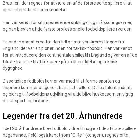
Brasilien, der regnes for at være en af de første sorte spillere til at
opnå international anerkendelse.
Han var kendt for sit imponerende driblinger og målscoringsevner,
og han blev en af de første professionelle fodboldspillere i verden.
En anden stor stjerne fra den tidlige æra var Jimmy Hogan fra
England, der var en pioner inden for taktisk fodbold. Han var kendt
for at introducere den kontinentale spillestil i England og var en af de
første trænere til at fokusere på boldbesiddelse og teknisk
dygtighed.
Disse tidlige fodboldstjerner var med til at forme sporten og
inspirere kommende generationer af spillere. Deres talent, indsats
og bidrag til fodboldens udvikling vil altid blive husket som en vigtig
del af sportens historie.
Legender fra det 20. Århundrede
I det 20. århundrede blev fodbold vidne til nogle af de største spillere
nogensinde. Pelé, også kendt som “O Rei” (kongen), regnes ofte