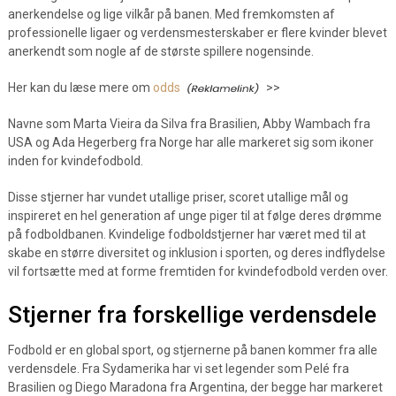
anerkendelse og lige vilkår på banen. Med fremkomsten af
professionelle ligaer og verdensmesterskaber er flere kvinder blevet
anerkendt som nogle af de største spillere nogensinde.
Her kan du læse mere om
odds
>>
Navne som Marta Vieira da Silva fra Brasilien, Abby Wambach fra
USA og Ada Hegerberg fra Norge har alle markeret sig som ikoner
inden for kvindefodbold.
Disse stjerner har vundet utallige priser, scoret utallige mål og
inspireret en hel generation af unge piger til at følge deres drømme
på fodboldbanen. Kvindelige fodboldstjerner har været med til at
skabe en større diversitet og inklusion i sporten, og deres indflydelse
vil fortsætte med at forme fremtiden for kvindefodbold verden over.
Stjerner fra forskellige verdensdele
Fodbold er en global sport, og stjernerne på banen kommer fra alle
verdensdele. Fra Sydamerika har vi set legender som Pelé fra
Brasilien og Diego Maradona fra Argentina, der begge har markeret