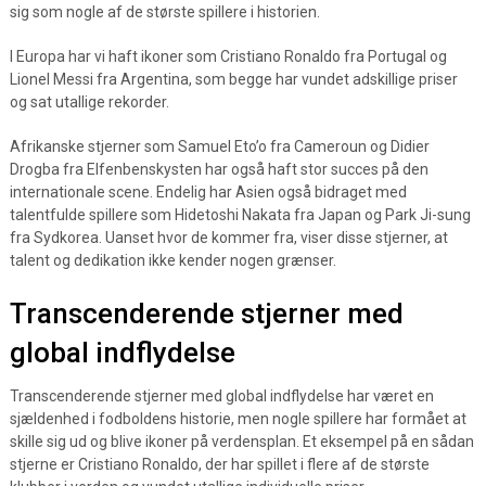
sig som nogle af de største spillere i historien.
I Europa har vi haft ikoner som Cristiano Ronaldo fra Portugal og
Lionel Messi fra Argentina, som begge har vundet adskillige priser
og sat utallige rekorder.
Afrikanske stjerner som Samuel Eto’o fra Cameroun og Didier
Drogba fra Elfenbenskysten har også haft stor succes på den
internationale scene. Endelig har Asien også bidraget med
talentfulde spillere som Hidetoshi Nakata fra Japan og Park Ji-sung
fra Sydkorea. Uanset hvor de kommer fra, viser disse stjerner, at
talent og dedikation ikke kender nogen grænser.
Transcenderende stjerner med
global indflydelse
Transcenderende stjerner med global indflydelse har været en
sjældenhed i fodboldens historie, men nogle spillere har formået at
skille sig ud og blive ikoner på verdensplan. Et eksempel på en sådan
stjerne er Cristiano Ronaldo, der har spillet i flere af de største