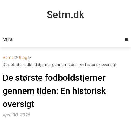
Skip
to
Setm.dk
content
MENU
Home
Blog
De største fodboldstjerner gennem tiden: En historisk oversigt
De største fodboldstjerner
gennem tiden: En historisk
oversigt
april 30, 2025