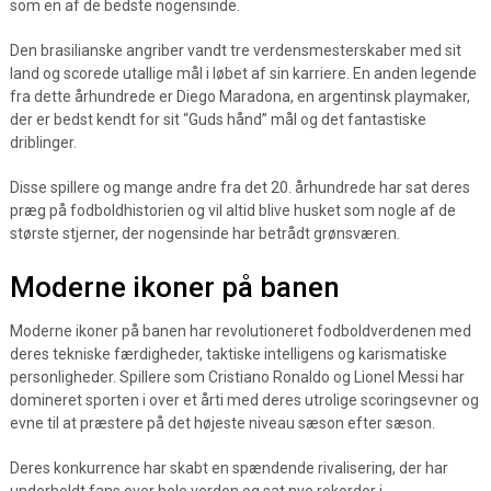
som en af de bedste nogensinde.
Den brasilianske angriber vandt tre verdensmesterskaber med sit
land og scorede utallige mål i løbet af sin karriere. En anden legende
fra dette århundrede er Diego Maradona, en argentinsk playmaker,
der er bedst kendt for sit “Guds hånd” mål og det fantastiske
driblinger.
Disse spillere og mange andre fra det 20. århundrede har sat deres
præg på fodboldhistorien og vil altid blive husket som nogle af de
største stjerner, der nogensinde har betrådt grønsværen.
Moderne ikoner på banen
Moderne ikoner på banen har revolutioneret fodboldverdenen med
deres tekniske færdigheder, taktiske intelligens og karismatiske
personligheder. Spillere som Cristiano Ronaldo og Lionel Messi har
domineret sporten i over et årti med deres utrolige scoringsevner og
evne til at præstere på det højeste niveau sæson efter sæson.
Deres konkurrence har skabt en spændende rivalisering, der har