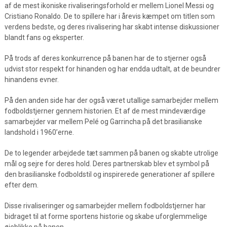
af de mest ikoniske rivaliseringsforhold er mellem Lionel Messi og
Cristiano Ronaldo. De to spillere har i årevis kæmpet om titlen som
verdens bedste, og deres rivalisering har skabt intense diskussioner
blandt fans og eksperter.
På trods af deres konkurrence på banen har de to stjerner også
udvist stor respekt for hinanden og har endda udtalt, at de beundrer
hinandens evner.
På den anden side har der også været utallige samarbejder mellem
fodboldstjerner gennem historien. Et af de mest mindeværdige
samarbejder var mellem Pelé og Garrincha på det brasilianske
landshold i 1960’erne.
De to legender arbejdede tæt sammen på banen og skabte utrolige
mål og sejre for deres hold. Deres partnerskab blev et symbol på
den brasilianske fodboldstil og inspirerede generationer af spillere
efter dem.
Disse rivaliseringer og samarbejder mellem fodboldstjerner har
bidraget til at forme sportens historie og skabe uforglemmelige