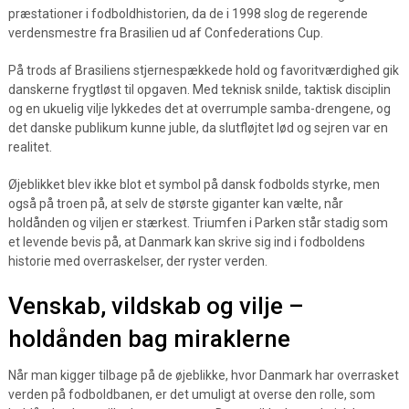
præstationer i fodboldhistorien, da de i 1998 slog de regerende
verdensmestre fra Brasilien ud af Confederations Cup.
På trods af Brasiliens stjernespækkede hold og favoritværdighed gik
danskerne frygtløst til opgaven. Med teknisk snilde, taktisk disciplin
og en ukuelig vilje lykkedes det at overrumple samba-drengene, og
det danske publikum kunne juble, da slutfløjtet lød og sejren var en
realitet.
Øjeblikket blev ikke blot et symbol på dansk fodbolds styrke, men
også på troen på, at selv de største giganter kan vælte, når
holdånden og viljen er stærkest. Triumfen i Parken står stadig som
et levende bevis på, at Danmark kan skrive sig ind i fodboldens
historie med overraskelser, der ryster verden.
Venskab, vildskab og vilje –
holdånden bag miraklerne
Når man kigger tilbage på de øjeblikke, hvor Danmark har overrasket
verden på fodboldbanen, er det umuligt at overse den rolle, som