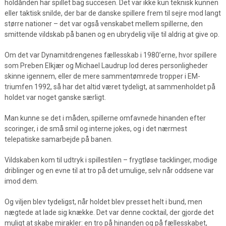
holdånden har spillet bag succesen. Det var ikke kun teknisk kunnen
eller taktisk snilde, der bar de danske spillere frem til sejre mod langt
større nationer – det var også venskabet mellem spillerne, den
smittende vildskab på banen og en ubrydelig vilje til aldrig at give op.
Om det var Dynamitdrengenes fællesskab i 1980’erne, hvor spillere
som Preben Elkjær og Michael Laudrup lod deres personligheder
skinne igennem, eller de mere sammentømrede tropper i EM-
triumfen 1992, så har det altid været tydeligt, at sammenholdet på
holdet var noget ganske særligt.
Man kunne se det i måden, spillerne omfavnede hinanden efter
scoringer, i de små smil og interne jokes, og i det nærmest
telepatiske samarbejde på banen.
Vildskaben kom til udtryk i spillestilen – frygtløse tacklinger, modige
driblinger og en evne til at tro på det umulige, selv når oddsene var
imod dem.
Og viljen blev tydeligst, når holdet blev presset helt i bund, men
nægtede at lade sig knække. Det var denne cocktail, der gjorde det
muligt at skabe mirakler: en tro på hinanden og på fællesskabet,