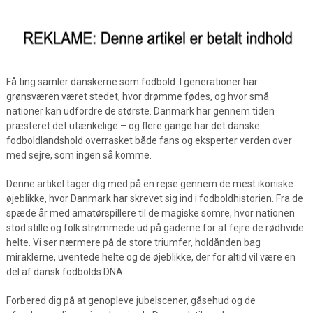
Få ting samler danskerne som fodbold. I generationer har
grønsværen været stedet, hvor drømme fødes, og hvor små
nationer kan udfordre de største. Danmark har gennem tiden
præsteret det utænkelige – og flere gange har det danske
fodboldlandshold overrasket både fans og eksperter verden over
med sejre, som ingen så komme.
Denne artikel tager dig med på en rejse gennem de mest ikoniske
øjeblikke, hvor Danmark har skrevet sig ind i fodboldhistorien. Fra de
spæde år med amatørspillere til de magiske somre, hvor nationen
stod stille og folk strømmede ud på gaderne for at fejre de rødhvide
helte. Vi ser nærmere på de store triumfer, holdånden bag
miraklerne, uventede helte og de øjeblikke, der for altid vil være en
del af dansk fodbolds DNA.
Forbered dig på at genopleve jubelscener, gåsehud og de