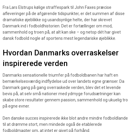
Fra Lars Elstrups kølige straffespark til John Faxes præcise
afleveringer på de afgørende tidspunkter, er det summen af disse
dramatiske øjeblikke og usandsynlige helte, der har skrevet
Danmark ind i fodboldhistorien. Det er fortællinger om mod,
sammenhold og troen på, at alt kan ske – og netop dét har givet
dansk fodbold nogle af sportens mest legendariske øjeblikke.
Hvordan Danmarks overraskelser
inspirerede verden
Danmarks sensationelle triumfer på fodboldbanen har haft en
bemærkelsesværdig indflydelse ud over landets egne grænser. Da
Danmark gang på gang overraskede verden, blev det et levende
bevis på, at selv små nationer med ydmyge forudsætninger kan
skabe store resultater gennem passion, sammenhold og ukuelig tro
på egne evner.
Den danske succes inspirerede ikke blot andre mindre fodboldlande
til at drømme stort, men mindede også de etablerede
fodboldmagter om, at intet er givet på forhånd.