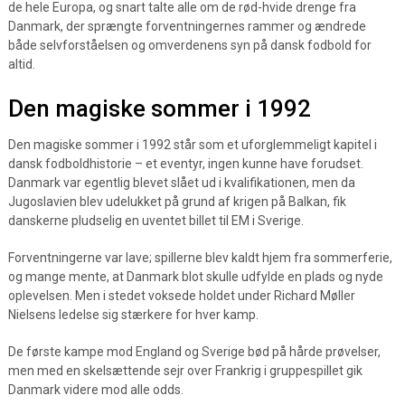
de hele Europa, og snart talte alle om de rød-hvide drenge fra
Danmark, der sprængte forventningernes rammer og ændrede
både selvforståelsen og omverdenens syn på dansk fodbold for
altid.
Den magiske sommer i 1992
Den magiske sommer i 1992 står som et uforglemmeligt kapitel i
dansk fodboldhistorie – et eventyr, ingen kunne have forudset.
Danmark var egentlig blevet slået ud i kvalifikationen, men da
Jugoslavien blev udelukket på grund af krigen på Balkan, fik
danskerne pludselig en uventet billet til EM i Sverige.
Forventningerne var lave; spillerne blev kaldt hjem fra sommerferie,
og mange mente, at Danmark blot skulle udfylde en plads og nyde
oplevelsen. Men i stedet voksede holdet under Richard Møller
Nielsens ledelse sig stærkere for hver kamp.
De første kampe mod England og Sverige bød på hårde prøvelser,
men med en skelsættende sejr over Frankrig i gruppespillet gik
Danmark videre mod alle odds.