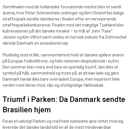
Semifinalen mod de hollandske forsvarende mestre blev et sandt
drama, hvor Peter Schmeichels redninger og Kim Christoftes kølige
straffespark sendte danskerne i finalen efter en nervepirrende
straffesparkskonkurrence. Finalen mod det mægtige Tyskland blev
kulminationen på det danske mirakel – to mål af John “Faxe”
Jensen og Kim Vilfort samt endnu en heroisk indsats fra Schmeichel
sikrede Danmark en sensationel sejr.
Pludselig stod et lille, sammentømret hold af danske spillere øverst
på Europas fodboldtrone, og hele nationen eksploderede i eufori.
Den sommer blev mere end bare en sportslig triumf; den blev et
symbol på håb, sammenhold og troen på, at alt kan lade sig gøre.
Danmark havde ikke bare overrasket Europa, men inspireret hele
verden med deres mod, vilje og uforlignelige fællesskab.
Triumf i Parken: Da Danmark sendte
Brasilien hjem
Foran et udsolgt Parken og med hele nationens øjne rettet mod sig
leverede det danske landshold en af de mest mindeværdige