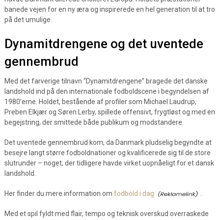
banede vejen for en ny æra og inspirerede en hel generation til at tro
på det umulige.
Dynamitdrengene og det uventede
gennembrud
Med det farverige tilnavn “Dynamitdrengene” bragede det danske
landshold ind på den internationale fodboldscene i begyndelsen af
1980’erne. Holdet, bestående af profiler som Michael Laudrup,
Preben Elkjær og Søren Lerby, spillede offensivt, frygtløst og med en
begejstring, der smittede både publikum og modstandere.
Det uventede gennembrud kom, da Danmark pludselig begyndte at
besejre langt større fodboldnationer og kvalificerede sig til de store
slutrunder – noget, der tidligere havde virket uopnåeligt for et dansk
landshold.
Her finder du mere information om
fodbold i dag
.
Med et spil fyldt med flair, tempo og teknisk overskud overraskede