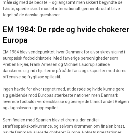
måle sig med de bedste – og langsomt men sikkert begyndte de
første, spæde skridt mod et internationalt gennembrud at blive
taget på de danske græsbaner.
EM 1984: De røde og hvide chokerer
Europa
EM 1984 blev vendepunktet, hvor Danmark for alvor skrev sig ind i
europæisk fodboldhistorie. Med farverige personligheder som
Preben Elkjær, Frank Arnesen og Michael Laudrup spillede
danskerne sig ind i hjerterne på både fans og eksperter med deres
offensive og frygtløse spillestil.
Ingen havde for alvor regnet med, at de røde og hvide kunne gøre
sig gældende mod Europas stærkeste nationer, men Danmark
leverede fodbold i verdensklasse og besejrede blandt andet Belgien
og Jugoslavien i gruppespillet.
Semifinalen mod Spanien blev et drama, der endte i
straffesparkskonkurrence, og selvom drømmen om finalen brast,
havde Danmark allerede chokeret Europa. Holdets præstationer