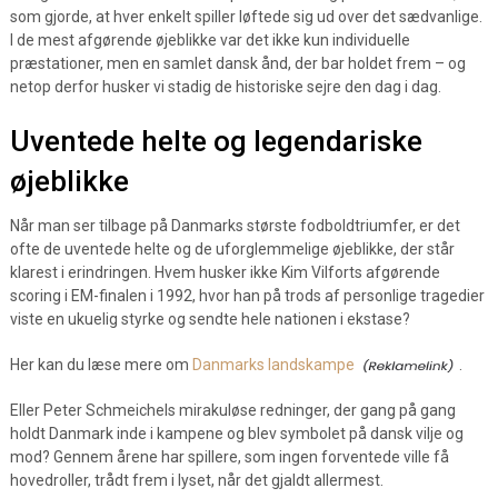
som gjorde, at hver enkelt spiller løftede sig ud over det sædvanlige.
I de mest afgørende øjeblikke var det ikke kun individuelle
præstationer, men en samlet dansk ånd, der bar holdet frem – og
netop derfor husker vi stadig de historiske sejre den dag i dag.
Uventede helte og legendariske
øjeblikke
Når man ser tilbage på Danmarks største fodboldtriumfer, er det
ofte de uventede helte og de uforglemmelige øjeblikke, der står
klarest i erindringen. Hvem husker ikke Kim Vilforts afgørende
scoring i EM-finalen i 1992, hvor han på trods af personlige tragedier
viste en ukuelig styrke og sendte hele nationen i ekstase?
Her kan du læse mere om
Danmarks landskampe
.
Eller Peter Schmeichels mirakuløse redninger, der gang på gang
holdt Danmark inde i kampene og blev symbolet på dansk vilje og
mod? Gennem årene har spillere, som ingen forventede ville få
hovedroller, trådt frem i lyset, når det gjaldt allermest.