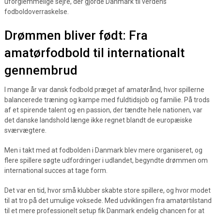
uforglemmelige sejre, der gjorde Danmark til verdens
fodboldoverraskelse.
Drømmen bliver født: Fra
amatørfodbold til internationalt
gennembrud
I mange år var dansk fodbold præget af amatørånd, hvor spillerne
balancerede træning og kampe med fuldtidsjob og familie. På trods
af et spirende talent og en passion, der tændte hele nationen, var
det danske landshold længe ikke regnet blandt de europæiske
sværvægtere.
Men i takt med at fodbolden i Danmark blev mere organiseret, og
flere spillere søgte udfordringer i udlandet, begyndte drømmen om
international succes at tage form.
Det var en tid, hvor små klubber skabte store spillere, og hvor modet
til at tro på det umulige voksede. Med udviklingen fra amatørtilstand
til et mere professionelt setup fik Danmark endelig chancen for at