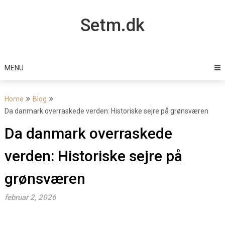
Skip
to
Setm.dk
content
MENU
Home
Blog
Da danmark overraskede verden: Historiske sejre på grønsværen
Da danmark overraskede
verden: Historiske sejre på
grønsværen
februar 2, 2026